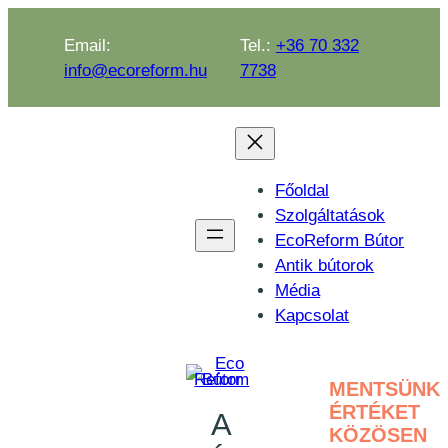
Email:
Tel.:
+36 70 332
info@ecoreform.hu
7738
Főoldal
Szolgáltatások
EcoReform Bútor
Antik bútorok
Média
Kapcsolat
MENTSÜNK
ÉRTÉKET
A
KÖZÖSEN