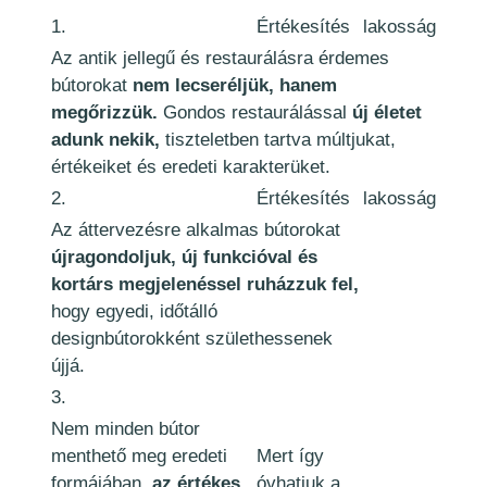
1.
Értékesítés
lakosság
Az antik jellegű és restaurálásra érdemes
bútorokat
nem lecseréljük, hanem
megőrizzük.
Gondos restaurálással
új életet
adunk nekik,
tiszteletben tartva múltjukat,
értékeiket és eredeti karakterüket.
2.
Értékesítés
lakosság
Az áttervezésre alkalmas bútorokat
újragondoljuk, új funkcióval és
kortárs megjelenéssel ruházzuk fel,
hogy egyedi, időtálló
designbútorokként születhessenek
újjá.
3.
Nem minden bútor
menthető meg eredeti
Mert így
formájában,
az értékes
óvhatjuk a