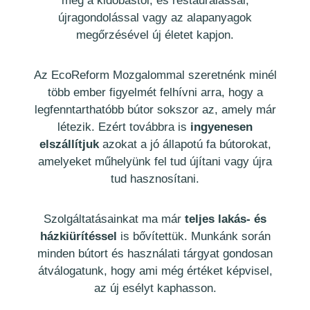
meg a kidobástól, és restaurálással,
újragondolással vagy az alapanyagok
megőrzésével új életet kapjon.
Az EcoReform Mozgalommal szeretnénk minél
több ember figyelmét felhívni arra, hogy a
legfenntarthatóbb bútor sokszor az, amely már
létezik. Ezért továbbra is
ingyenesen
elszállítjuk
azokat a jó állapotú fa bútorokat,
amelyeket műhelyünk fel tud újítani vagy újra
tud hasznosítani.
Szolgáltatásainkat ma már
teljes lakás- és
házkiürítéssel
is bővítettük. Munkánk során
minden bútort és használati tárgyat gondosan
átválogatunk, hogy ami még értéket képvisel,
az új esélyt kaphasson.