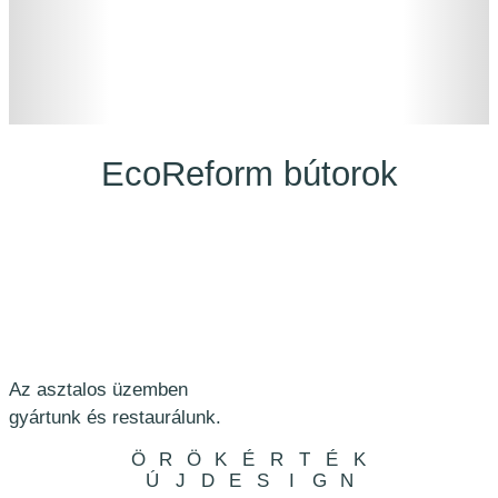
EcoReform bútorok
Az asztalos üzemben
gyártunk és restaurálunk.
ÖRÖK
ÉRTÉK
ÚJ
DESIGN