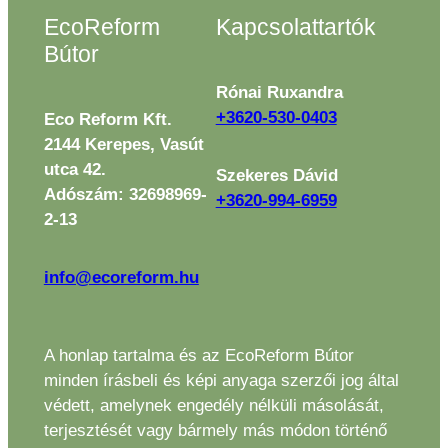
EcoReform
Kapcsolattartók
Bútor
Rónai Ruxandra
+3620-530-0403
Eco Reform Kft.
2144 Kerepes, Vasút
utca 42.
Szekeres Dávid
Adószám: 32698969-
+3620-994-6959
2-13
info@ecoreform.hu
A honlap tartalma és az EcoReform Bútor
minden írásbeli és képi anyaga szerzői jog által
védett, amelynek engedély nélküli másolását,
terjesztését vagy bármely más módon történő