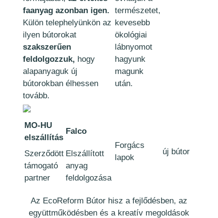
faanyag azonban igen.
természetet,
Külön telephelyünkön az
kevesebb
ilyen bútorokat
ökológiai
szakszerűen
lábnyomot
feldolgozzuk,
hogy
hagyunk
alapanyaguk új
magunk
bútorokban élhessen
után.
tovább.
MO-HU
Falco
elszállítás
Forgács
új bútor
Szerződött
Elszállított
lapok
támogató
anyag
partner
feldolgozása
Az EcoReform Bútor hisz a fejlődésben, az
együttműködésben és a kreatív megoldások