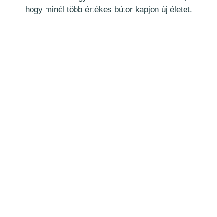
hogy minél több értékes bútor kapjon új életet.
ÚJRAHASZNOSÍTJUK, MEGMENTJÜK
A RÉGI BÚTOROKAT, ÓVJUK AZ
ÉRTÉKET!
Ebbe a mozgalomba szeretnénk minél több
embert bevonni, lakosságot,
a szaktudással rendelkező személyeket,
vállalkozásokat,
üzleteket és mindenkit, aki tenni akar a
környezetért!